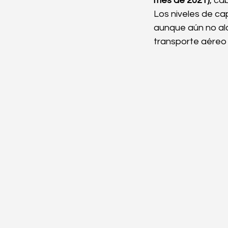
mes de 2021)
, ca
Los niveles de ca
aunque aún no alc
Logística internacional
transporte aéreo 
Transporte de carga
Temporada alta