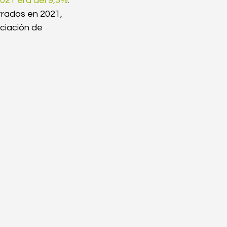
021 era del 9,3%
. 
trados en 2021, 
ciación de 
es logísticas
sejos de importación