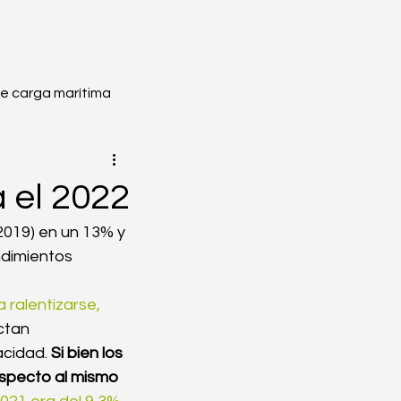
de carga marítima
ión
Embalado
 el 2022
2019) en un 13% y 
edores
ndimientos 
a ralentizarse,
 en Línea
ctan 
cidad. 
Si bien los 
specto al mismo 
ca aérea