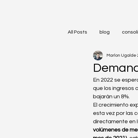
All Posts
blog
consol
Marlon Ugalde
servicio de carga terrest
Demanda
En 2022 se espera 
Empaquetado
Trans
que los ingresos 
bajarán un 8%.
El crecimiento ex
Comercio Internacional
esta vez por las
directamente en l
volúmenes de mer
E-commerce Global