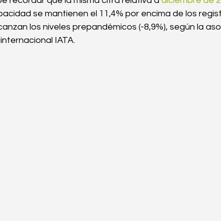
be recordar que la misma cifra relativa a 
diciembre de 2
pacidad se mantienen el 11,4% por encima de los regis
anzan los niveles prepandémicos (-8,9%), según la aso
Logística marítima
Servicios de casillero
Solucion
internacional IATA.
Importaciones a Costa Rica
Comercio exterior
Con