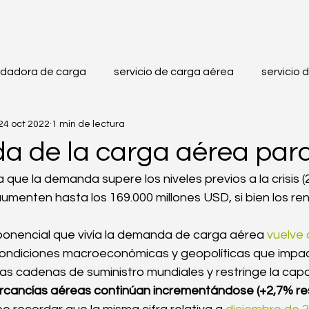
idadora de carga
servicio de carga aérea
servicio 
24 oct 2022
1 min de lectura
re
operadores logísticos
importación
exportac
 de la carga aérea para
que la demanda supere los niveles previos a la crisis (
porte de Productos Frágiles
Unitarización
Conten
aumenten hasta los 169.000 millones USD, si bien los re
ponencial que vivía la demanda de carga aérea 
vuelve 
Normativas
Compras Internacionales
Seguridad
 condiciones macroeconómicas y geopolíticas que impa
as cadenas de suministro mundiales y restringe la capa
cancías aéreas continúan incrementándose (+2,7% re
Compras en línea
Importación desde China
Logísti