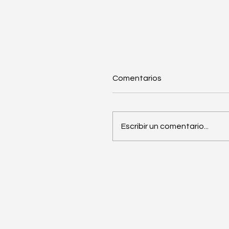
Comentarios
Escribir un comentario...
Incoterms para importar
Costa Rica: diferencias
entre EXW, FCA, FOB y C