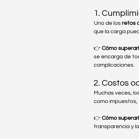
1. Cumplim
Uno de los 
retos 
que la carga pued
👉 
Cómo superarl
se encarga de tod
complicaciones.
2. Costos o
Muchas veces, lo
como impuestos, s
👉 
Cómo superarl
transparencia y l