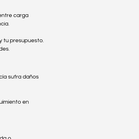
entre carga 
cia.
 y tu presupuesto. 
des.
cía sufra daños 
uimiento en 
da o 