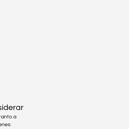
siderar
tanto a 
enes: