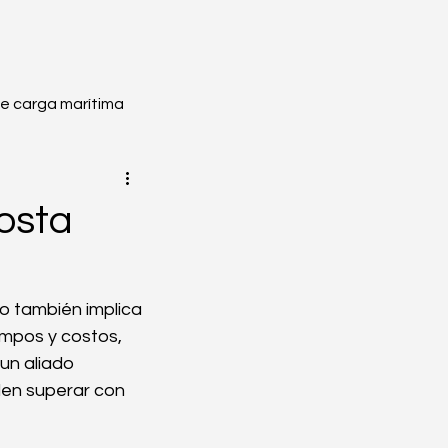
de carga marítima
ión
Embalado
Costa
edores
 también implica 
empos y costos, 
 en Línea
un aliado 
den superar con 
ca aérea