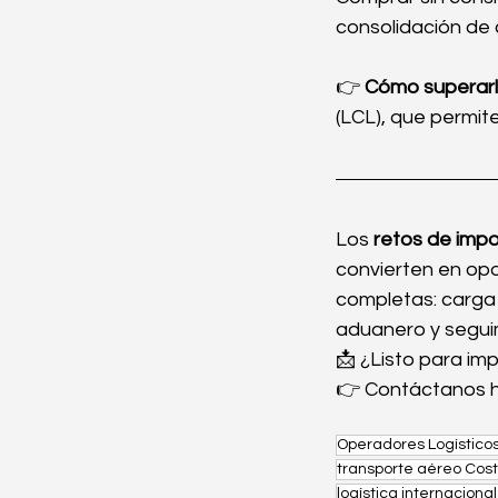
consolidación de
👉 
Cómo superarl
(LCL), que permit
Los 
retos de impo
convierten en opo
completas: carga 
aduanero y segui
📩 ¿Listo para im
👉 Contáctanos ho
Operadores Logístico
transporte aéreo Cos
logística internaciona