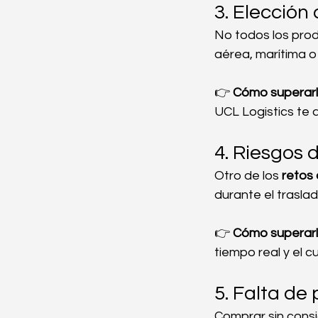
3. Elección
No todos los prod
aérea, marítima o
👉 
Cómo superarl
UCL Logistics te 
4. Riesgos 
Otro de los 
retos 
durante el traslad
👉 
Cómo superarl
tiempo real y el 
5. Falta de
Comprar sin cons