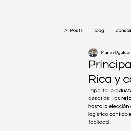
All Posts
blog
consol
Marlon Ugalde
servicio de carga terrest
Principa
Rica y 
Empaquetado
Trans
Importar product
desafíos. Los 
ret
Comercio Internacional
hasta la elección
logístico confiabl
facilidad.
E-commerce Global