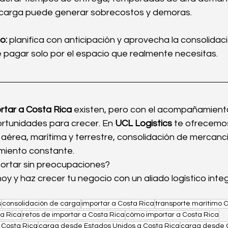
 carga puede generar sobrecostos y demoras.
o:
 planifica con anticipación y aprovecha la consolidac
e pagar solo por el espacio que realmente necesitas.
rtar a Costa Rica
 existen, pero con el acompañamient
rtunidades para crecer. En 
UCL Logistics
 te ofrecemo
aérea, marítima y terrestre, consolidación de mercancí
miento constante.
portar sin preocupaciones?
y y haz crecer tu negocio con un aliado logístico integ
s
consolidación de carga
importar a Costa Rica
transporte marítimo 
ta Rica
retos de importar a Costa Rica
cómo importar a Costa Rica
l Costa Rica
carga desde Estados Unidos a Costa Rica
carga desde C