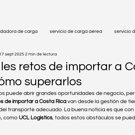
idadora de carga
servicio de carga aérea
servicio 
17 sept 2025
2 min de lectura
re
operadores logísticos
importación
exportac
les retos de importar a 
cómo superarlos
porte de Productos Frágiles
Unitarización
Conten
os puede abrir grandes oportunidades de negocio, pero
os de importar a Costa Rica
 van desde la gestión de ti
Normativas
Compras Internacionales
Seguridad
 del transporte adecuado. La buena noticia es que con 
e, como 
UCL Logistics
, todos estos obstáculos se pue
Compras en línea
Importación desde China
Logísti